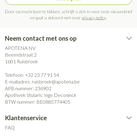
Door op inschrijven te klikken, schrijft u zich in voor onze nieuwsbrief
en gaat u akkoord met onze
privacy policy
.
Neem contact met ons op
APOTENA NV
Beemdstraat 2
1601
Ruisbroek
Telefoon:
+32 23 77 91 54
E-mailadres:
ruisbroek@
apotena.be
APB nummer:
236902
Apotheek titularis:
Inge Deconinck
BTW nummer:
BE0885774405
Klantenservice
FAQ