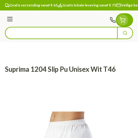
Ga naar de inhoud
Gratis verzending vanaf € 65
Gratis lokale levering vanaf € 75
Veilige be
Menu
Zoek
Product, merk, categorie...
Suprima 1204 Slip Pu Unisex Wit T46