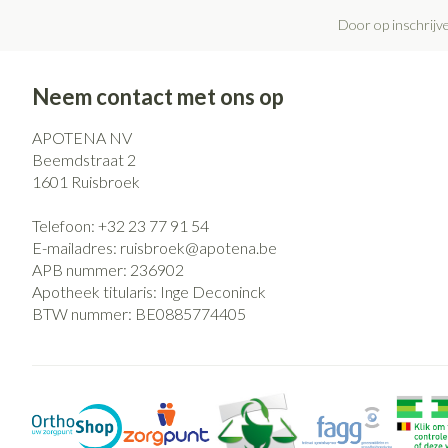
Door op inschrijve
Neem contact met ons op
APOTENA NV
Beemdstraat 2
1601
Ruisbroek
Telefoon:
+32 23 77 91 54
E-mailadres:
ruisbroek@
apotena.be
APB nummer:
236902
Apotheek titularis:
Inge Deconinck
BTW nummer:
BE0885774405