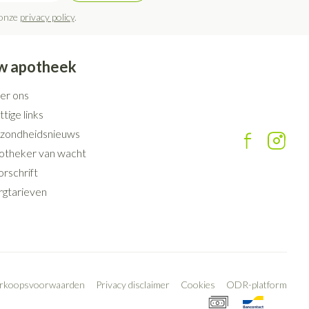
 onze
privacy policy
.
w apotheek
er ons
tige links
zondheidsnieuws
otheker van wacht
rschrift
rgtarieven
erkoopsvoorwaarden
Privacy disclaimer
Cookies
ODR-platform