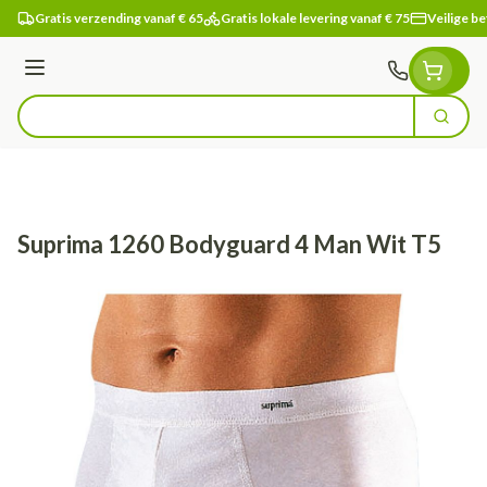
Ga naar de inhoud
Gratis verzending vanaf € 65
Gratis lokale levering vanaf € 75
Veilige be
Menu
Zoek
Product, merk, categorie...
Suprima 1260 Bodyguard 4 Man Wit T5