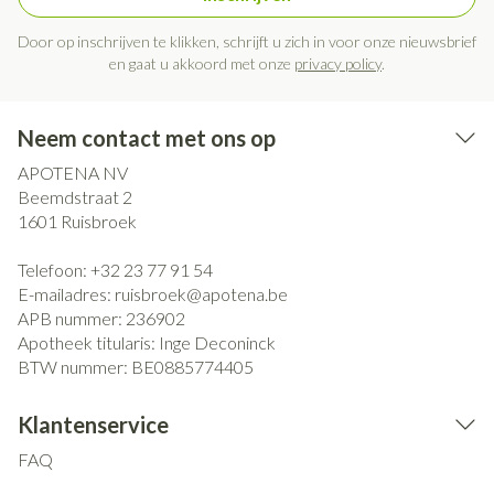
Door op inschrijven te klikken, schrijft u zich in voor onze nieuwsbrief
en gaat u akkoord met onze
privacy policy
.
Neem contact met ons op
APOTENA NV
Beemdstraat 2
1601
Ruisbroek
Telefoon:
+32 23 77 91 54
E-mailadres:
ruisbroek@
apotena.be
APB nummer:
236902
Apotheek titularis:
Inge Deconinck
BTW nummer:
BE0885774405
Klantenservice
FAQ