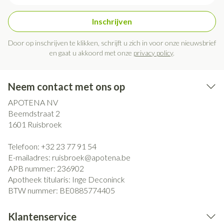
Inschrijven
Door op inschrijven te klikken, schrijft u zich in voor onze nieuwsbrief
en gaat u akkoord met onze
privacy policy
.
Neem contact met ons op
APOTENA NV
Beemdstraat 2
1601
Ruisbroek
Telefoon:
+32 23 77 91 54
E-mailadres:
ruisbroek@
apotena.be
APB nummer:
236902
Apotheek titularis:
Inge Deconinck
BTW nummer:
BE0885774405
Klantenservice