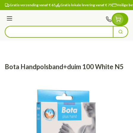
Ga naar de inhoud
Gratis verzending vanaf € 65
Gratis lokale levering vanaf € 75
Veilige be
Menu
Zoek
Product, merk, categorie...
Bota Handpolsband+duim 100 White N5