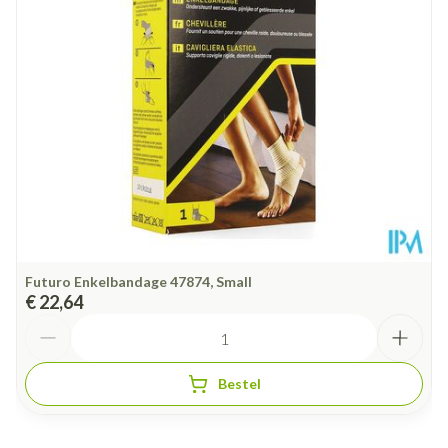
Hoeveelheid
Stuk
Verpakking
Behoud
Kamertemperatuur (15°C - 25°C)
Futuro Enkelbandage 47874, Small
€ 22,64
Aantal
Bestel