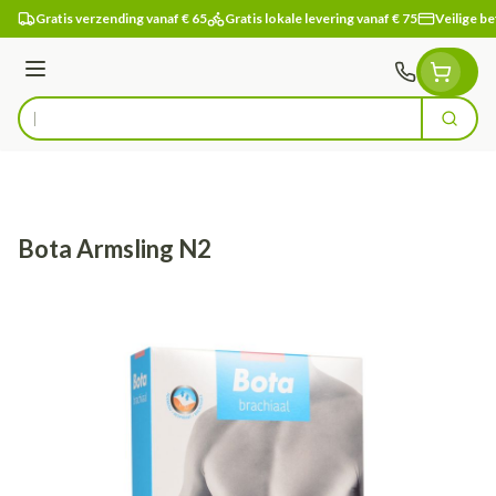
Ga naar de inhoud
Gratis verzending vanaf € 65
Gratis lokale levering vanaf € 75
Veilige be
Menu
Zoek
Product, merk, categorie...
Bota Armsling N2