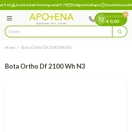
Dia 1 van 1
Ga naar de inhoud
af € 65
Gratis lokale levering vanaf € 75
Veilige betalingen
Apothekersadvi
0
0 artikelen
Menu
€ 0,00
Ontdek vit
Zoek
Product, merk, categorie...
Home
/
Bota Ortho Df 2100 Wh N3
Bota Ortho Df 2100 Wh N3