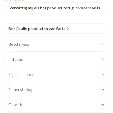
Verwittig mij als het product terug in voorraad is
Bekijk alle producten van Bota
Beschrijving
Indicatie
Eigenschappen
Knieverband in ademend, hoog elastisch 3D gebreid
materiaal
Samenstelling
Geïntegreerde laterale verstevigingen (twee spiraal
baleinen)
Gebruik
Zijdelingse versteviging met uitneembare scharnieren
Siliconenring nauwkeurig plaatsen in het midden van de