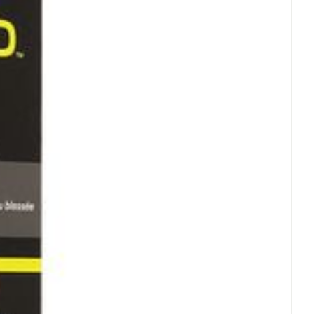
rende
Parfums en
geurproducten
CBD