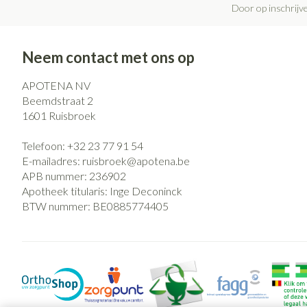
Door op inschrijve
Neem contact met ons op
APOTENA NV
Beemdstraat 2
1601
Ruisbroek
Telefoon:
+32 23 77 91 54
E-mailadres:
ruisbroek@
apotena.be
APB nummer:
236902
Apotheek titularis:
Inge Deconinck
BTW nummer:
BE0885774405