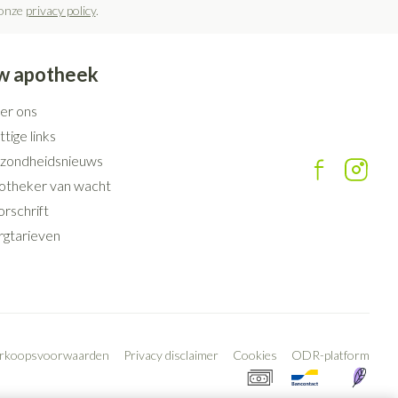
 onze
privacy policy
.
w apotheek
er ons
tige links
zondheidsnieuws
otheker van wacht
rschrift
rgtarieven
erkoopsvoorwaarden
Privacy disclaimer
Cookies
ODR-platform