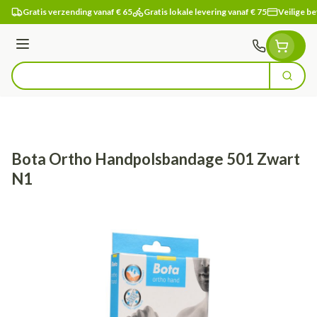
Ga naar de inhoud
Gratis verzending vanaf € 65
Gratis lokale levering vanaf € 75
Veilige be
Menu
Zoek
Product, merk, categorie...
Bota Ortho Handpolsbandage 501 Zwart
N1