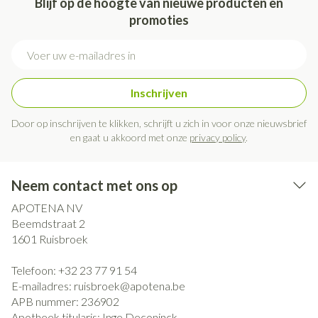
Blijf op de hoogte van nieuwe producten en
promoties
E-mail adres
Inschrijven
Door op inschrijven te klikken, schrijft u zich in voor onze nieuwsbrief
en gaat u akkoord met onze
privacy policy
.
Neem contact met ons op
APOTENA NV
Beemdstraat 2
1601
Ruisbroek
Telefoon:
+32 23 77 91 54
E-mailadres:
ruisbroek@
apotena.be
APB nummer:
236902
Apotheek titularis:
Inge Deconinck