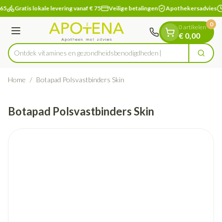
Dia 1 van 1
Ga naar de inhoud
65
Gratis lokale levering vanaf € 75
Veilige betalingen
Apothekersadvies
0
0 artikelen
Menu
€ 0,00
Ontdek vitamines en gezondheidsbenodigdheden
Zoek
Product, merk, categorie...
Home
/
Botapad Polsvastbinders Skin
Botapad Polsvastbinders Skin