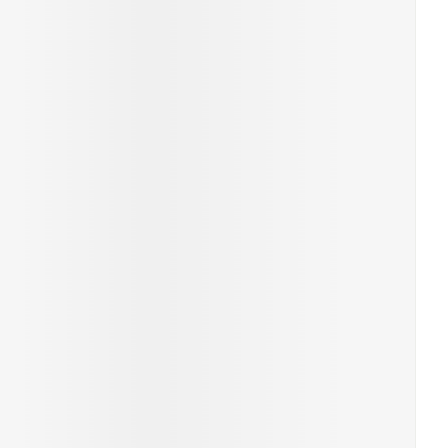
rende
Parfums en
geurproducten
CBD