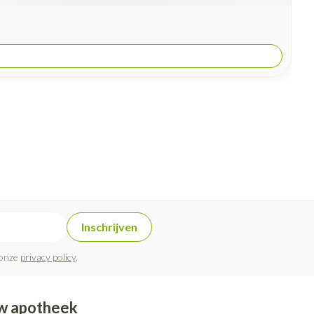
Inschrijven
 onze
privacy policy
.
w apotheek