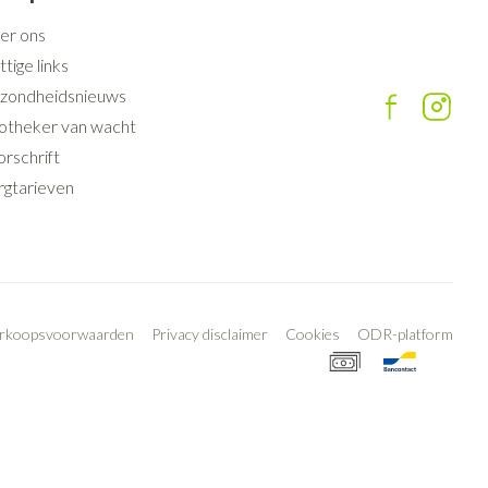
er ons
tige links
zondheidsnieuws
otheker van wacht
rschrift
rgtarieven
erkoopsvoorwaarden
Privacy disclaimer
Cookies
ODR-platform