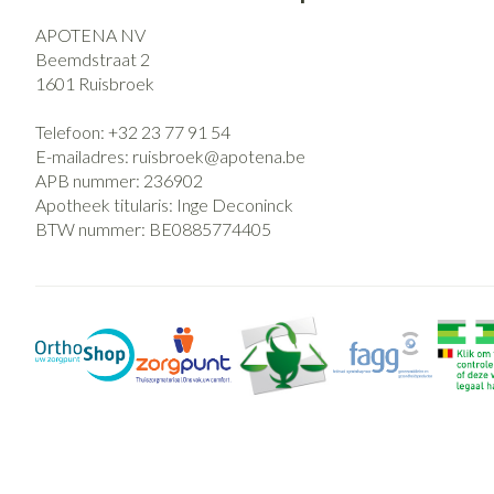
APOTENA NV
Beemdstraat 2
1601
Ruisbroek
Telefoon:
+32 23 77 91 54
E-mailadres:
ruisbroek@
apotena.be
APB nummer:
236902
Apotheek titularis:
Inge Deconinck
BTW nummer:
BE0885774405