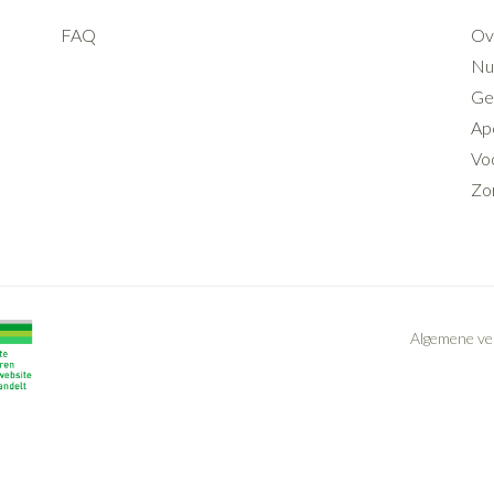
FAQ
Ov
Nut
Ge
Ap
Voo
Zo
Algemene v