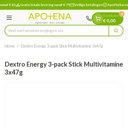
Dia 1 van 1
Ga naar de inhoud
vanaf € 65
Gratis lokale levering vanaf € 75
Veilige betalingen
Apothekersa
0
0 artikelen
Menu
€ 0,00
Vind snel wondverzorgin
Zoek
Product, merk, categorie...
Home
/
Dextro Energy 3-pack Stick Multivitamine 3x47g
Dextro Energy 3-pack Stick Multivitamine
3x47g