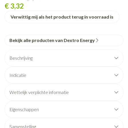
€ 3,32
Verwittig mij als het product terug in voorraad is
Bekijk alle producten van Dextro Energy
Beschrijving
Indicatie
Wettelijk verplichte informatie
Eigenschappen
Handig en praktisch mee te nemen, ideaal voor
onderweg
Samenstelling