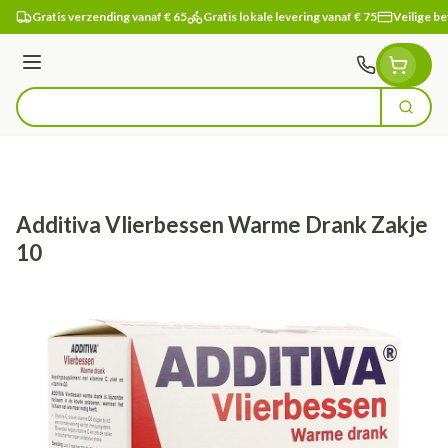
Ga naar de inhoud
Gratis verzending vanaf € 65
Gratis lokale levering vanaf € 75
Veilige be
Menu
Zoek
Product, merk, categorie...
Additiva Vlierbessen Warme Drank Zakje
10