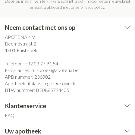
Door op inschrijven te klikken, schrijft u zich in voor onze nieuwsbrief
en gaat u akkoord met onze
privacy policy
.
Neem contact met ons op
APOTENA NV
Beemdstraat 2
1601
Ruisbroek
Telefoon:
+32 23 77 91 54
E-mailadres:
ruisbroek@
apotena.be
APB nummer:
236902
Apotheek titularis:
Inge Deconinck
BTW nummer:
BE0885774405
Klantenservice
FAQ
Uw apotheek