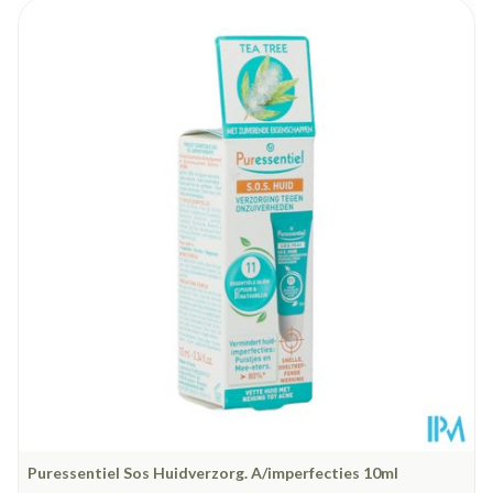
Stap 2: Verzorgen met de DERMOPURE CLINICAL
Corrigerende Lichaamsverzorging
Lengte
50 mm
Diepte
164 mm
Hoeveelheid
200
Verpakking
Behoud
Kamertemperatuur (15°C - 25°C)
Puressentiel Sos Huidverzorg. A/imperfecties 10ml