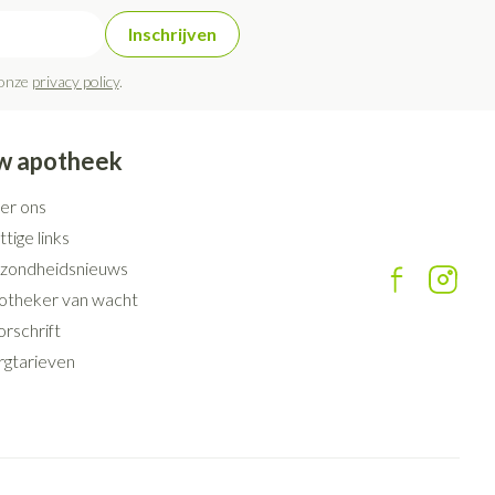
Inschrijven
 onze
privacy policy
.
w apotheek
er ons
tige links
zondheidsnieuws
otheker van wacht
rschrift
rgtarieven