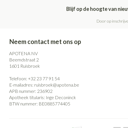
Blijf op de hoogte van ni
Door op inschrijve
Neem contact met ons op
APOTENA NV
Beemdstraat 2
1601
Ruisbroek
Telefoon:
+32 23 77 91 54
E-mailadres:
ruisbroek@
apotena.be
APB nummer:
236902
Apotheek titularis:
Inge Deconinck
BTW nummer:
BE0885774405