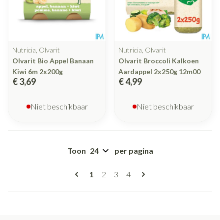
Nutricia, Olvarit
Nutricia, Olvarit
Olvarit Bio Appel Banaan
Olvarit Broccoli Kalkoen
Kiwi 6m 2x200g
Aardappel 2x250g 12m00
€ 3,69
€ 4,99
Niet beschikbaar
Niet beschikbaar
Toon
per pagina
Pagina's
U lees momenteel pagina
Pagina
Pagina
Pagina
1
2
3
4