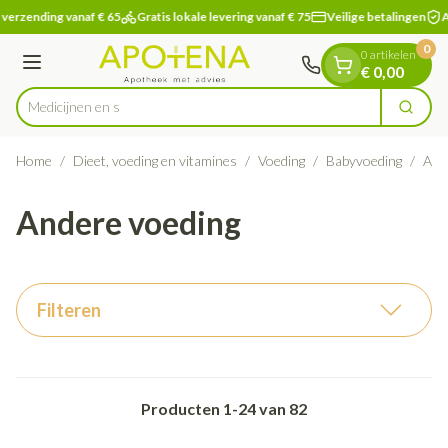
Dia 1 van 1
Ga naar de inhoud
verzending vanaf € 65
Gratis lokale levering vanaf € 75
Veilige betalingen
Ap
0
0 artikelen
Menu
€ 0,00
Zoek
Product, merk, categorie...
Home
/
Dieet, voeding en vitamines
/
Voeding
/
Babyvoeding
/
And
Andere voeding
Filteren
Producten
1
-
24
van
82