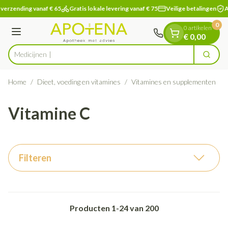
Dia 1 van 1
Ga naar de inhoud
verzending vanaf € 65
Gratis lokale levering vanaf € 75
Veilige betalingen
Ap
0
0 artikelen
Menu
€ 0,00
Zoek
Product, merk, categorie...
Home
/
Dieet, voeding en vitamines
/
Vitamines en supplementen
/
Vitamine C
Filteren
Producten
1
-
24
van
200