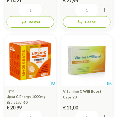
€ 14,21
€ 27,95
Aantal
Aantal
Bestel
Bestel
Upsa
Vitamine C Will Boost
Upsa C Energy 1000mg
Caps 20
Bruistabl 60
€ 20,99
€ 11,00
Aantal
Aantal