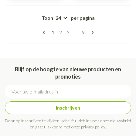
Toon
per pagina
Pagina's
U lees momenteel pagina
Pagina
Pagina
Pagina
1
2
3
...
9
Blijf op de hoogte van nieuwe producten en
promoties
E-mail adres
Inschrijven
Door op inschrijven te klikken, schrijft u zich in voor onze nieuwsbrief
en gaat u akkoord met onze
privacy policy
.