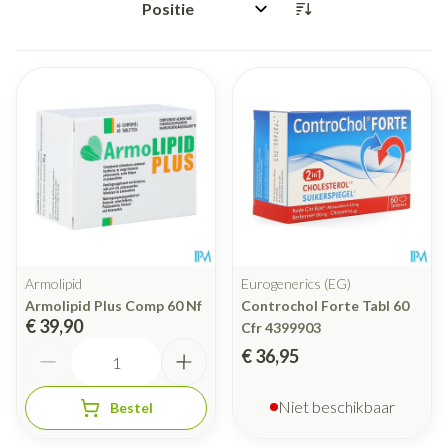
Sorteer op:
Armolipid
Eurogenerics (EG)
Armolipid Plus Comp 60 Nf
Controchol Forte Tabl 60
€ 39,90
Cfr 4399903
Aantal
€ 36,95
Niet beschikbaar
Bestel