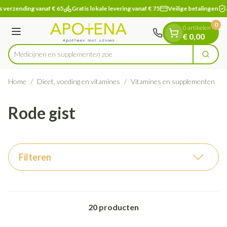
Dia 1 van 1
Ga naar de inhoud
 verzending vanaf € 65
Gratis lokale levering vanaf € 75
Veilige betalingen
0
0 artikelen
Menu
€ 0,00
Medicijnen en
Zoek
Product, merk, categorie...
Home
/
Dieet, voeding en vitamines
/
Vitamines en supplementen
/
Rode gist
Filteren
20
producten