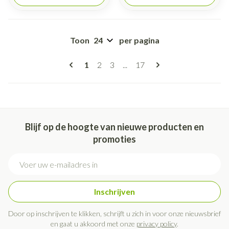
Toon
per pagina
Pagina's
U lees momenteel pagina
Pagina
Pagina
Pagina
1
2
3
...
17
Blijf op de hoogte van nieuwe producten en
promoties
E-mail adres
Inschrijven
Door op inschrijven te klikken, schrijft u zich in voor onze nieuwsbrief
en gaat u akkoord met onze
privacy policy
.