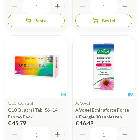
Aantal
Aantal
Bestel
Bestel
Q10-Quatral
A. Vogel
Q10 Quatral Tabl 56+14
A.Vogel Echinaforce Forte
Promo Pack
+ Energie 30 tabletten
€ 45,79
€ 16,49
Aantal
Aantal