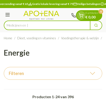
Dia 1 van 1
Ga naar de inhoud
verzending vanaf € 65
Gratis lokale levering vanaf € 75
Veilige betalingen
Ap
0
0 artikelen
Menu
€ 0,00
Zoek
Product, merk, categorie...
Home
/
Dieet, voeding en vitamines
/
Voedingstherapie & welzijn
/
E
Energie
Filteren
Producten
1
-
24
van
396