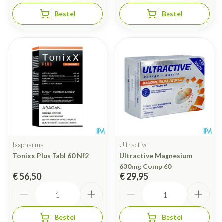
Bestel
Bestel
Ixxpharma
Ultractive
Tonixx Plus Tabl 60 Nf2
Ultractive Magnesium
630mg Comp 60
€ 56,50
€ 29,95
Aantal
Aantal
Bestel
Bestel