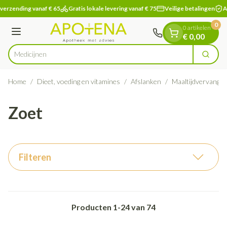
Dia 1 van 1
Ga naar de inhoud
verzending vanaf € 65
Gratis lokale levering vanaf € 75
Veilige betalingen
Ap
0
0 artikelen
Menu
€ 0,00
Zoek
Product, merk, categorie...
Home
/
Dieet, voeding en vitamines
/
Afslanken
/
Maaltijdvervanger
Zoet
Filteren
Producten
1
-
24
van
74