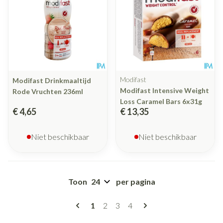
Modifast
Modifast Drinkmaaltijd
Modifast Intensive Weight
Rode Vruchten 236ml
Loss Caramel Bars 6x31g
€ 4,65
€ 13,35
Niet beschikbaar
Niet beschikbaar
Toon
per pagina
Pagina's
U lees momenteel pagina
Pagina
Pagina
Pagina
1
2
3
4