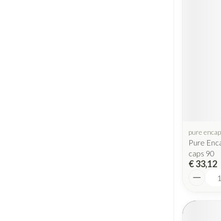
pure encap
Pure Enc
caps 90
€ 33,12
Aantal