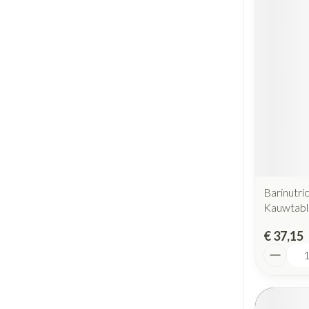
Barinutri
Kauwtabl
€ 37,15
Aantal