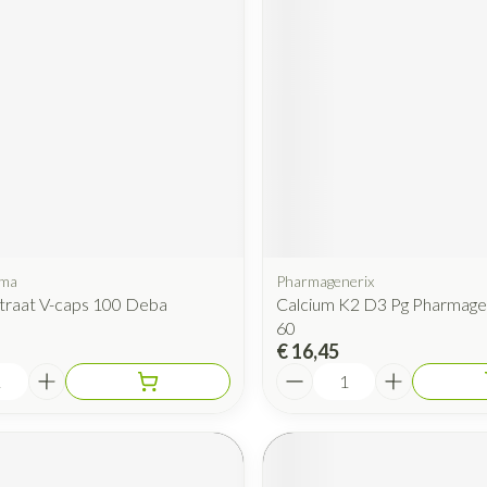
Mondmaskers
rging
Supplementen
Insectenwe
middelen
ssen
 geïrriteerde
rma
Pharmagenerix
traat V-caps 100 Deba
Calcium K2 D3 Pg Pharmage
Zelfbruiner
Scheren
60
€ 16,45
Aantal