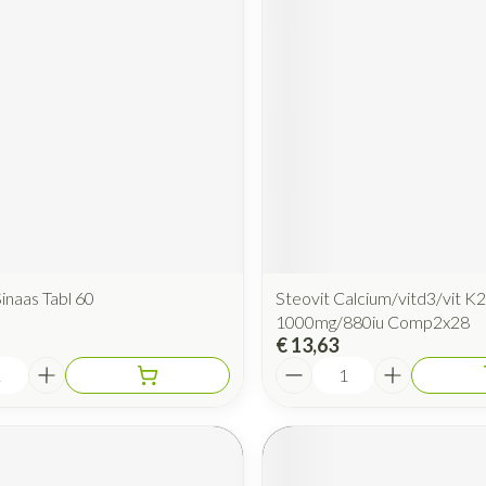
Sinaas Tabl 60
Steovit Calcium/vitd3/vit K2
1000mg/880iu Comp2x28
€ 13,63
Aantal