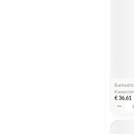
Barinutri
Kauwco
€ 36,61
Aantal