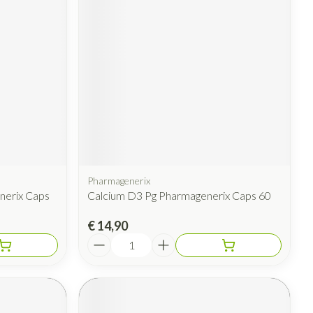
rende
Parfums en
geurproducten
Pharmagenerix
nerix Caps
Calcium D3 Pg Pharmagenerix Caps 60
CBD
€ 14,90
Aantal