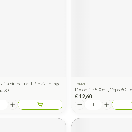
cs Calciumcitraat Perzik-mango
Lepivits
Dolomite 500mg Caps 60 Lep
mp90
€ 12,60
Aantal