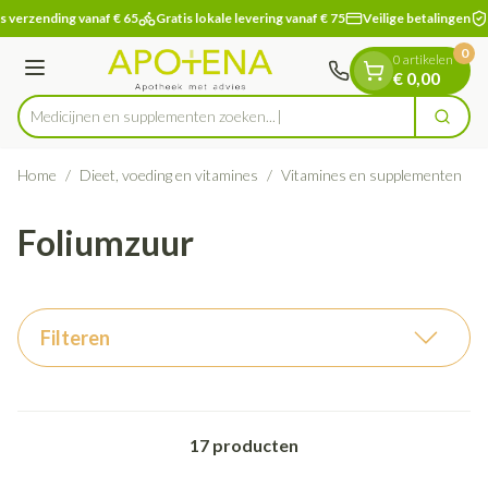
Dia 1 van 1
Ga naar de inhoud
s verzending vanaf € 65
Gratis lokale levering vanaf € 75
Veilige betalingen
0
0 artikelen
Menu
€ 0,00
Medicijnen en suppleme
Zoek
Product, merk, categorie...
Home
/
Dieet, voeding en vitamines
/
Vitamines en supplementen
/
Foliumzuur
Filteren
17
producten