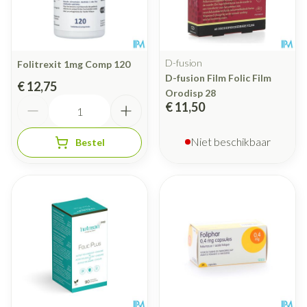
D-fusion
Folitrexit 1mg Comp 120
D-fusion Film Folic Film
€ 12,75
Orodisp 28
Aantal
€ 11,50
Niet beschikbaar
Bestel