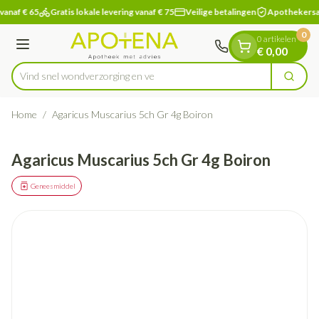
Dia 1 van 1
Ga naar de inhoud
vanaf € 65
Gratis lokale levering vanaf € 75
Veilige betalingen
Apothekersa
0
0 artikelen
Menu
€ 0,00
Vind snel wondverzorging
Zoek
Product, merk, categorie...
Home
/
Agaricus Muscarius 5ch Gr 4g Boiron
Agaricus Muscarius 5ch Gr 4g Boiron
Geneesmiddel