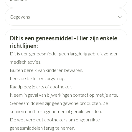
Gegevens
CNK
3099298
Veiligheidsinformatie
Dit is een geneesmiddel - Hier zijn enkele
Organisaties
Boiron
richtlijnen:
Dit is een geneesmiddel, geen langdurig gebruik zonder
Merken
Boiron
medisch advies.
Buiten bereik van kinderen bewaren.
Breedte
15 mm
Lees de bijsluiter zorgvuldig.
Raadpleeg je arts of apotheker.
Lengte
65 mm
Neem in geval van bijwerkingen contact op met je arts.
Geneesmiddelen zijn geen gewone producten. Ze
Diepte
15 mm
kunnen nooit teruggenomen of geruild worden.
De wet verbiedt apothekers om ongebruikte
Hoeveelheid
geneesmiddelen terug te nemen.
4
Verpakking