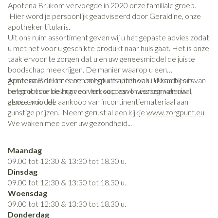
Apotena Brukom vervoegde in 2020 onze familiale groep.
Hier word je persoonlijk geadviseerd door Geraldine, onze
apotheker titularis.
Uit ons ruim assortiment geven wij u het gepaste advies zodat
u met het voor u geschikte produkt naar huis gaat. Het is onze
taak ervoor te zorgen dat u en uw geneesmiddel de juiste
boodschap meekrijgen. De manier waarop u een
geneesmiddel inneemt en het uitsluiten van interacties is van
Apotena Brukom is een zorgpunt apotheek. U kan bij ons
het grootste belang voor het succesvol werken van uw
terecht voor de huur en verkoop van thuiszorgmateriaal,
geneesmiddel.
alsook voor de aankoop van incontinentiemateriaal aan
gunstige prijzen. Neem gerust al een kijkje
www.zorgpunt.eu
We waken mee over uw gezondheid...
Maandag
09.00 tot 12:30 & 13:30 tot 18.30 u.
Dinsdag
09.00 tot 12:30 & 13:30 tot 18.30 u.
Woensdag
09.00 tot 12:30 & 13:30 tot 18.30 u.
Donderdag