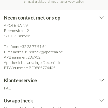
en gaat u akkoord met onze
privacy policy
.
Neem contact met ons op
APOTENA NV
Beemdstraat 2
1601
Ruisbroek
Telefoon:
+32 23 77 91 54
E-mailadres:
ruisbroek@
apotena.be
APB nummer:
236902
Apotheek titularis:
Inge Deconinck
BTW nummer:
BE0885774405
Klantenservice
FAQ
Uw apotheek