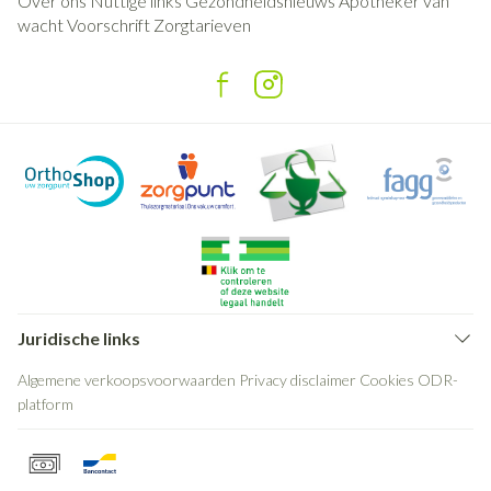
Over ons
Nuttige links
Gezondheidsnieuws
Apotheker van
wacht
Voorschrift
Zorgtarieven
Juridische links
Algemene verkoopsvoorwaarden
Privacy disclaimer
Cookies
ODR-
platform