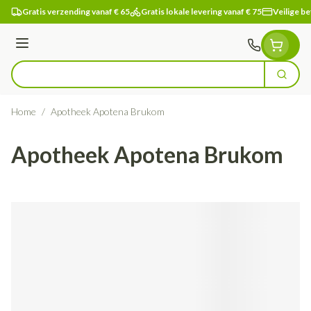
Ga naar de inhoud
Gratis verzending vanaf € 65
Gratis lokale levering vanaf € 75
Veilige be
Menu
Zoek
Product, merk, categorie...
Home
/
Apotheek Apotena Brukom
Apotheek Apotena Brukom