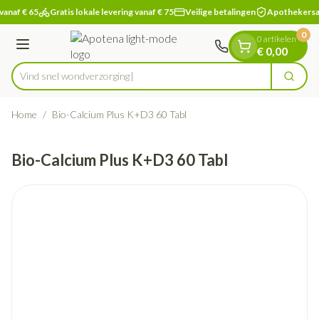
Dia 1 van 1
Ga naar de inhoud
vanaf € 65
Gratis lokale levering vanaf € 75
Veilige betalingen
Apothekersa
0
0 artikelen
Menu
€ 0,00
Vind snel wondv
Zoek
Product, merk, categorie...
Home
/
Bio-Calcium Plus K+D3 60 Tabl
Bio-Calcium Plus K+D3 60 Tabl