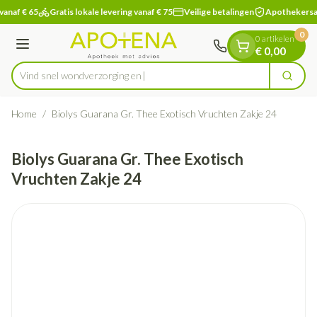
Dia 1 van 1
Ga naar de inhoud
vanaf € 65
Gratis lokale levering vanaf € 75
Veilige betalingen
Apothekersa
0
0 artikelen
Menu
€ 0,00
Vind snel wondverz
Zoek
Product, merk, categorie...
Home
/
Biolys Guarana Gr. Thee Exotisch Vruchten Zakje 24
Biolys Guarana Gr. Thee Exotisch
Vruchten Zakje 24