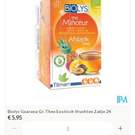
Diepte
87 mm
Dieetbeperkingen
Bio
Kamertemperatuur (15°C -
Behoud
25°C)
Biolys Guarana Gr. Thee Exotisch Vruchten Zakje 24
€ 5,95
Aantal