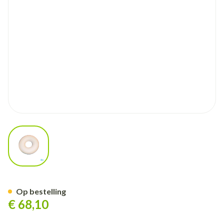
View larger image
Bota Kussen Rond + Hoes +res
Op bestelling
€ 68,10