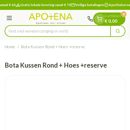
Dia 1 van 1
Ga naar de inhoud
vanaf € 65
Gratis lokale levering vanaf € 75
Veilige betalingen
Apothekersa
0
0 artikelen
Menu
€ 0,00
Vind snel wondverzorging
Zoek
Product, merk, categorie...
Home
/
Bota Kussen Rond + Hoes +reserve
Bota Kussen Rond + Hoes +reserve