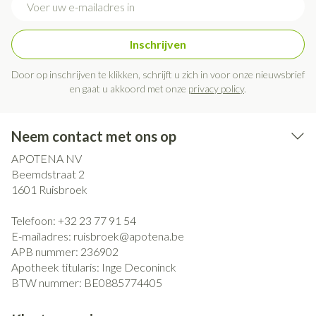
Inschrijven
Door op inschrijven te klikken, schrijft u zich in voor onze nieuwsbrief
en gaat u akkoord met onze
privacy policy
.
Neem contact met ons op
APOTENA NV
Beemdstraat 2
1601
Ruisbroek
Telefoon:
+32 23 77 91 54
E-mailadres:
ruisbroek@
apotena.be
APB nummer:
236902
Apotheek titularis:
Inge Deconinck
BTW nummer:
BE0885774405