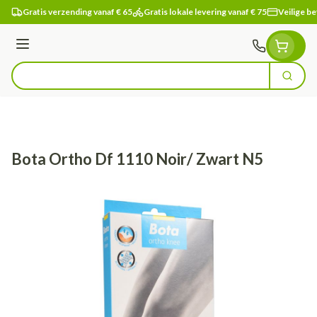
Ga naar de inhoud
Gratis verzending vanaf € 65
Gratis lokale levering vanaf € 75
Veilige be
Menu
Zoek
Product, merk, categorie...
Bota Ortho Df 1110 Noir/ Zwart N5