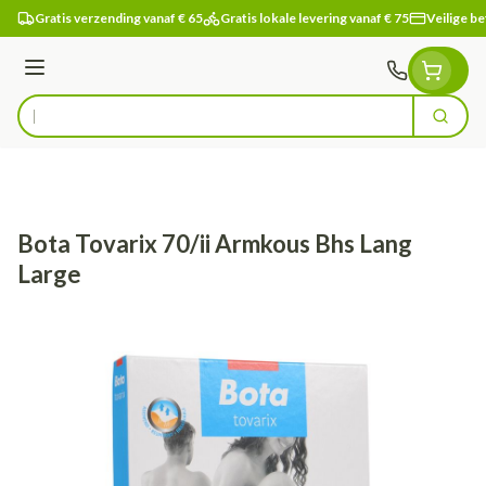
Ga naar de inhoud
Gratis verzending vanaf € 65
Gratis lokale levering vanaf € 75
Veilige be
Menu
Zoek
Product, merk, categorie...
Bota Tovarix 70/ii Armkous Bhs Lang
Large