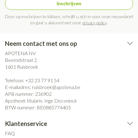
Inschrijven
Door op inschrijven te klikken, schrijft u zich in voor onze nieuwsbrief
en gaat u akkoord met onze
privacy policy
.
Neem contact met ons op
APOTENA NV
Beemdstraat 2
1601
Ruisbroek
Telefoon:
+32 23 77 91 54
E-mailadres:
ruisbroek@
apotena.be
APB nummer:
236902
Apotheek titularis:
Inge Deconinck
BTW nummer:
BE0885774405
Klantenservice
FAQ