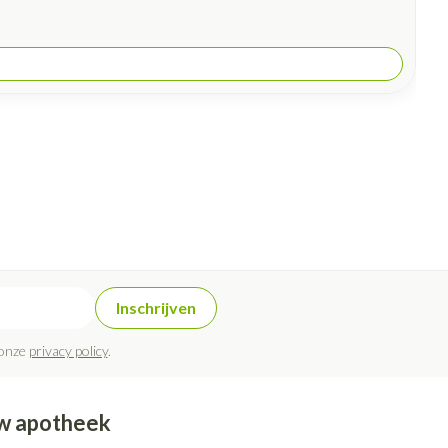
Inschrijven
 onze
privacy policy
.
w apotheek