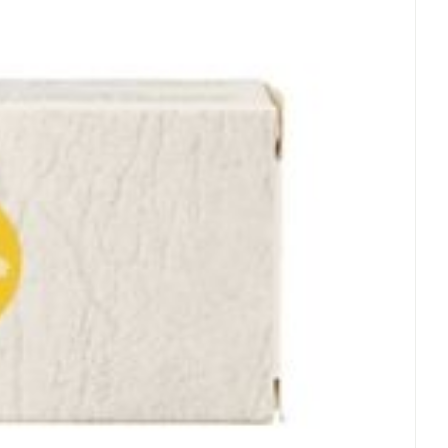
rende
Parfums en
geurproducten
CBD