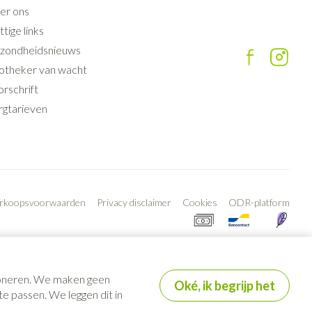
er ons
tige links
zondheidsnieuws
otheker van wacht
rschrift
rgtarieven
erkoopsvoorwaarden
Privacy disclaimer
Cookies
ODR-platform
tioneren. We maken geen
Oké, ik begrijp het
e passen. We leggen dit in