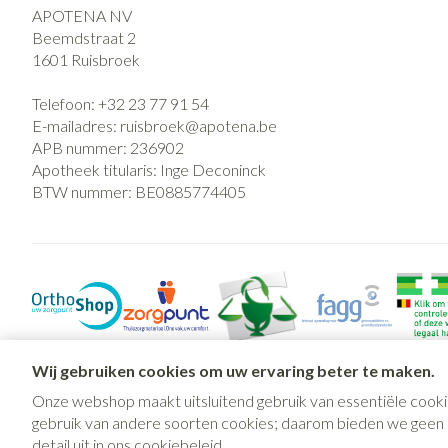
APOTENA NV
Beemdstraat 2
1601
Ruisbroek
Telefoon:
+32 23 77 91 54
E-mailadres:
ruisbroek@
apotena.be
APB nummer:
236902
Apotheek titularis:
Inge Deconinck
BTW nummer:
BE0885774405
Wij gebruiken cookies om uw ervaring beter te maken.
Onze webshop maakt uitsluitend gebruik van essentiële cooki
gebruik van andere soorten cookies; daarom bieden we geen mo
detail uit in ons
cookiebeleid