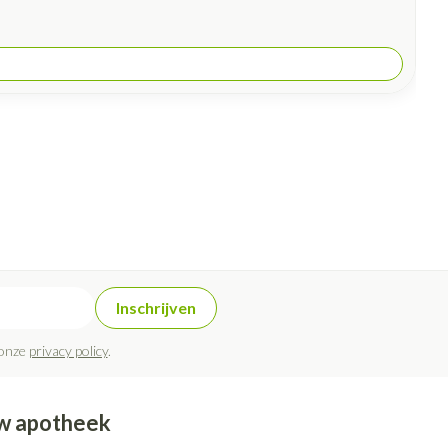
Inschrijven
 onze
privacy policy
.
w apotheek