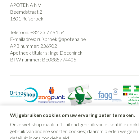
APOTENA NV
Beemdstraat 2
1601
Ruisbroek
Telefoon:
+32 23 77 91 54
E-mailadres:
ruisbroek@
apotena.be
APB nummer:
236902
Apotheek titularis:
Inge Deconinck
BTW nummer:
BE0885774405
Wij gebruiken cookies om uw ervaring beter te maken.
Onze webshop maakt uitsluitend gebruik van essentiële cooki
gebruik van andere soorten cookies; daarom bieden we geen mo
detail uit in ons
cookiebeleid