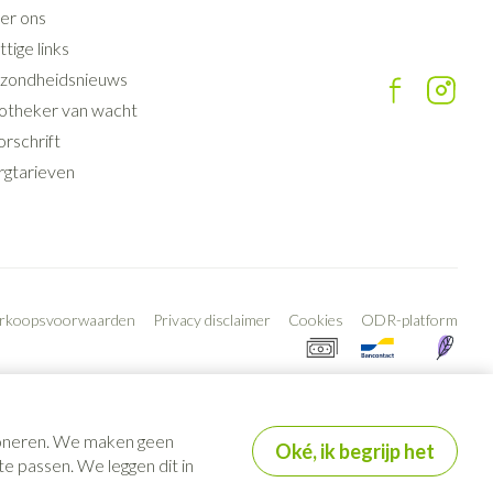
er ons
tige links
zondheidsnieuws
otheker van wacht
rschrift
rgtarieven
erkoopsvoorwaarden
Privacy disclaimer
Cookies
ODR-platform
tioneren. We maken geen
Oké, ik begrijp het
e passen. We leggen dit in