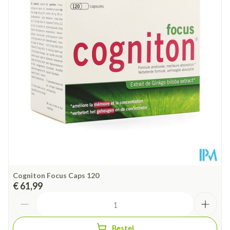
Diepte
75 mm
Behoud
Kamertemperatuur (15°C - 25°C)
Cogniton Focus Caps 120
€ 61,99
Aantal
Bestel