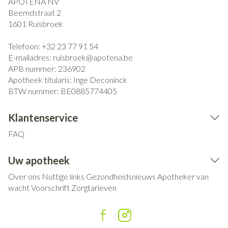
APOTENA NV
Beemdstraat 2
1601
Ruisbroek
Telefoon:
+32 23 77 91 54
E-mailadres:
ruisbroek@
apotena.be
APB nummer:
236902
Apotheek titularis:
Inge Deconinck
BTW nummer:
BE0885774405
Klantenservice
FAQ
Uw apotheek
Over ons
Nuttige links
Gezondheidsnieuws
Apotheker van
wacht
Voorschrift
Zorgtarieven