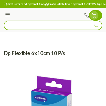
Ga naar de inhoud
Gratis verzending vanaf € 65
Gratis lokale levering vanaf € 75
Veilige be
Menu
Zoek
Product, merk, categorie...
Dp Flexible 6x10cm 10 P/s