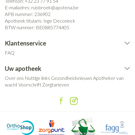
Telefoon:
+32 23 77 91 54
E-mailadres:
ruisbroek@
apotena.be
APB nummer:
236902
Apotheek titularis:
Inge Deconinck
BTW nummer:
BE0885774405
Klantenservice
FAQ
Uw apotheek
Over ons
Nuttige links
Gezondheidsnieuws
Apotheker van
wacht
Voorschrift
Zorgtarieven