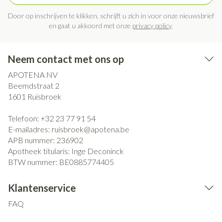
Door op inschrijven te klikken, schrijft u zich in voor onze nieuwsbrief
en gaat u akkoord met onze
privacy policy
.
Neem contact met ons op
APOTENA NV
Beemdstraat 2
1601
Ruisbroek
Telefoon:
+32 23 77 91 54
E-mailadres:
ruisbroek@
apotena.be
APB nummer:
236902
Apotheek titularis:
Inge Deconinck
BTW nummer:
BE0885774405
Klantenservice
FAQ