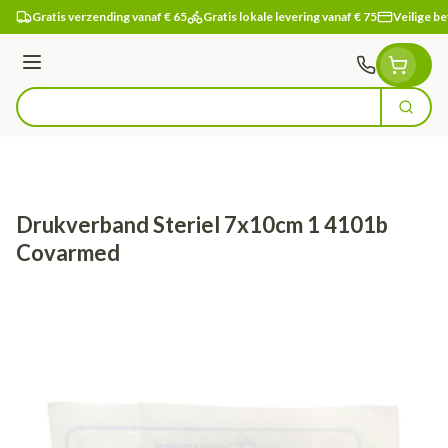
Ga naar de inhoud
Gratis verzending vanaf € 65
Gratis lokale levering vanaf € 75
Veilige be
Menu
Zoek
Product, merk, categorie...
Drukverband Steriel 7x10cm 1 4101b
Covarmed