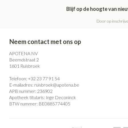
Blijf op de hoogte van ni
Door op inschrijve
Neem contact met ons op
APOTENA NV
Beemdstraat 2
1601
Ruisbroek
Telefoon:
+32 23 77 91 54
E-mailadres:
ruisbroek@
apotena.be
APB nummer:
236902
Apotheek titularis:
Inge Deconinck
BTW nummer:
BE0885774405