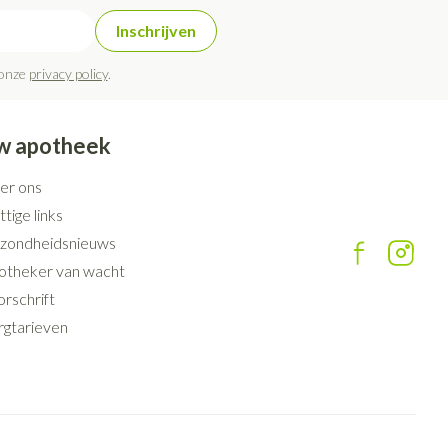
Inschrijven
 onze
privacy policy
.
w apotheek
er ons
tige links
zondheidsnieuws
otheker van wacht
rschrift
rgtarieven