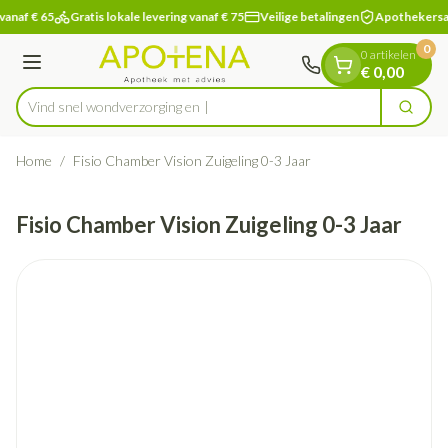
Dia 1 van 1
Ga naar de inhoud
vanaf € 65
Gratis lokale levering vanaf € 75
Veilige betalingen
Apothekersa
0
0 artikelen
Menu
€ 0,00
Vind snel wondverzor
Zoek
Product, merk, categorie...
Home
/
Fisio Chamber Vision Zuigeling 0-3 Jaar
Fisio Chamber Vision Zuigeling 0-3 Jaar