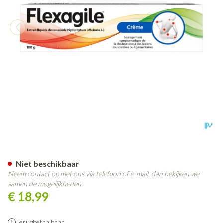
Flexagile Creme 100g
Niet beschikbaar
Neem contact op met ons via telefoon of e-mail, dan bekijken we
samen de mogelijkheden.
€ 18,99
Terugbetaalbaar