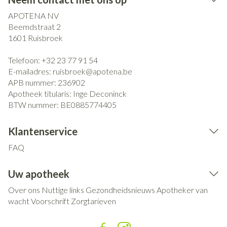
APOTENA NV
Beemdstraat 2
1601
Ruisbroek
Telefoon:
+32 23 77 91 54
E-mailadres:
ruisbroek@
apotena.be
APB nummer:
236902
Apotheek titularis:
Inge Deconinck
BTW nummer:
BE0885774405
Klantenservice
FAQ
Uw apotheek
Over ons
Nuttige links
Gezondheidsnieuws
Apotheker van
wacht
Voorschrift
Zorgtarieven