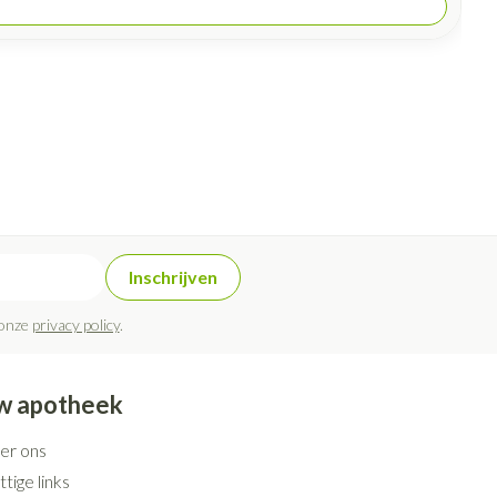
Inschrijven
 onze
privacy policy
.
w apotheek
er ons
tige links