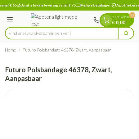
Dia 1 van 1
Ga naar de inhoud
vanaf € 65
Gratis lokale levering vanaf € 75
Veilige betalingen
Apothekersa
0
0 artikelen
Menu
€ 0,00
Vind snel wondverzorg
Zoek
Product, merk, categorie...
Home
/
Futuro Polsbandage 46378, Zwart, Aanpasbaar
Futuro Polsbandage 46378, Zwart,
Aanpasbaar