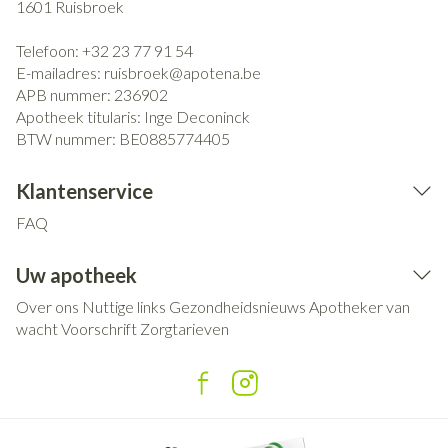
1601
Ruisbroek
Telefoon:
+32 23 77 91 54
E-mailadres:
ruisbroek@
apotena.be
APB nummer:
236902
Apotheek titularis:
Inge Deconinck
BTW nummer:
BE0885774405
Klantenservice
FAQ
Uw apotheek
Over ons
Nuttige links
Gezondheidsnieuws
Apotheker van
wacht
Voorschrift
Zorgtarieven