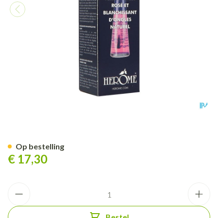
Herome Natural Nailwhitener
Op bestelling
€ 17,30
Aantal
Bestel