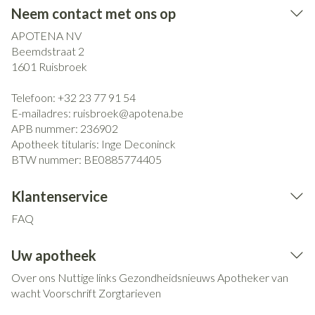
Neem contact met ons op
APOTENA NV
Beemdstraat 2
1601
Ruisbroek
Telefoon:
+32 23 77 91 54
E-mailadres:
ruisbroek@
apotena.be
APB nummer:
236902
Apotheek titularis:
Inge Deconinck
BTW nummer:
BE0885774405
Klantenservice
FAQ
Uw apotheek
Over ons
Nuttige links
Gezondheidsnieuws
Apotheker van
wacht
Voorschrift
Zorgtarieven