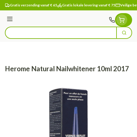
Ga naar de inhoud
Gratis verzending vanaf € 65
Gratis lokale levering vanaf € 75
Veilige be
Menu
Zoek
Product, merk, categorie...
Herome Natural Nailwhitener 10ml 2017