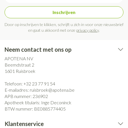
Inschrijven
Door op inschrijven te klikken, schrijft u zich in voor onze nieuwsbrief
en gaat u akkoord met onze
privacy policy
.
Neem contact met ons op
APOTENA NV
Beemdstraat 2
1601
Ruisbroek
Telefoon:
+32 23 77 91 54
E-mailadres:
ruisbroek@
apotena.be
APB nummer:
236902
Apotheek titularis:
Inge Deconinck
BTW nummer:
BE0885774405
Klantenservice