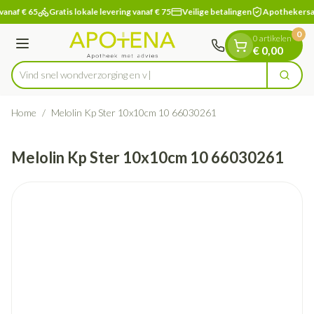
Dia 1 van 1
Ga naar de inhoud
vanaf € 65
Gratis lokale levering vanaf € 75
Veilige betalingen
Apothekersa
0
0 artikelen
Menu
€ 0,00
Vind snel wondverzor
Zoek
Product, merk, categorie...
Home
/
Melolin Kp Ster 10x10cm 10 66030261
Melolin Kp Ster 10x10cm 10 66030261