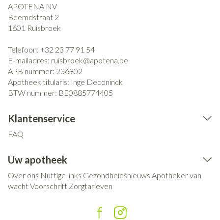
APOTENA NV
Beemdstraat 2
1601
Ruisbroek
Telefoon:
+32 23 77 91 54
E-mailadres:
ruisbroek@
apotena.be
APB nummer:
236902
Apotheek titularis:
Inge Deconinck
BTW nummer:
BE0885774405
Klantenservice
FAQ
Uw apotheek
Over ons
Nuttige links
Gezondheidsnieuws
Apotheker van
wacht
Voorschrift
Zorgtarieven