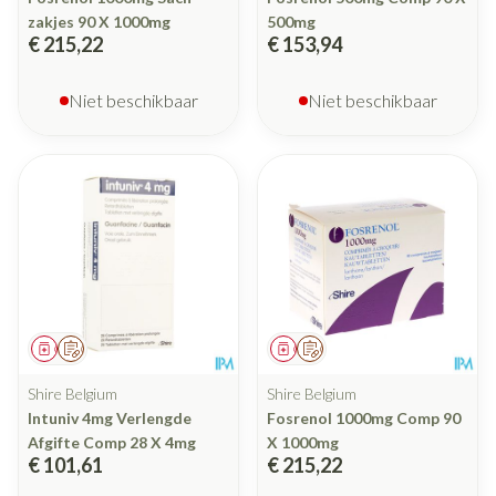
zakjes 90 X 1000mg
500mg
€ 215,22
€ 153,94
Niet beschikbaar
Niet beschikbaar
Geneesmiddel
Op voorschrift
Geneesmiddel
Op voorschrift
Shire Belgium
Shire Belgium
Intuniv 4mg Verlengde
Fosrenol 1000mg Comp 90
Afgifte Comp 28 X 4mg
X 1000mg
€ 101,61
€ 215,22