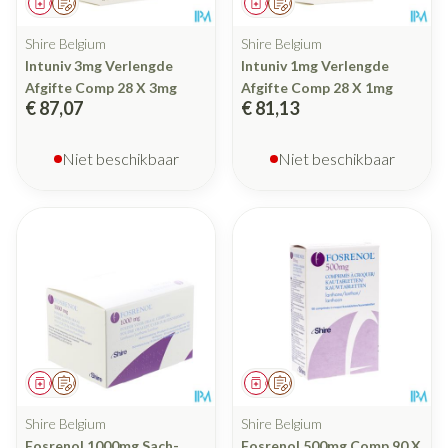
Geneesmiddel
Op voorschrift
Geneesmiddel
Op voorschrift
Shire Belgium
Shire Belgium
Intuniv 3mg Verlengde
Intuniv 1mg Verlengde
Afgifte Comp 28 X 3mg
Afgifte Comp 28 X 1mg
€ 87,07
€ 81,13
Niet beschikbaar
Niet beschikbaar
Geneesmiddel
Op voorschrift
Geneesmiddel
Op voorschrift
Shire Belgium
Shire Belgium
Fosrenol 1000mg Sach-
Fosrenol 500mg Comp 90 X