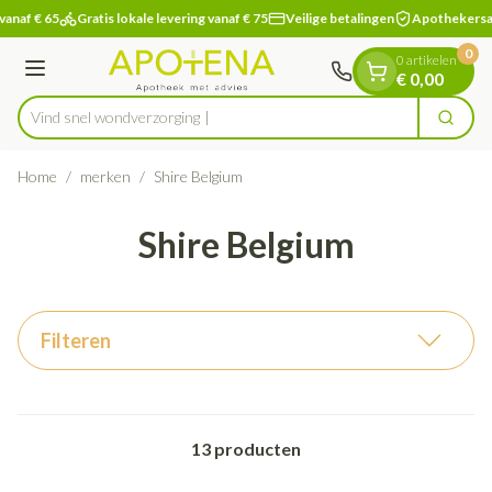
Dia 1 van 1
Ga naar de inhoud
vanaf € 65
Gratis lokale levering vanaf € 75
Veilige betalingen
Apothekersa
0
0 artikelen
Menu
€ 0,00
Vind snel wo
Zoek
Product, merk, categorie...
Home
/
merken
/
Shire Belgium
Shire Belgium
Filteren
13
producten