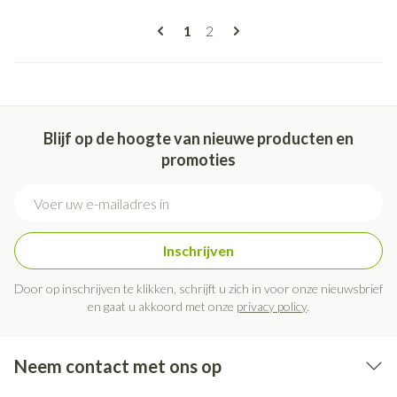
Pagina's
U lees momenteel pagina
Pagina
1
2
Blijf op de hoogte van nieuwe producten en
promoties
E-mail adres
Inschrijven
Door op inschrijven te klikken, schrijft u zich in voor onze nieuwsbrief
en gaat u akkoord met onze
privacy policy
.
Neem contact met ons op