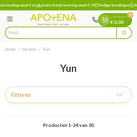
Dia 1 van 1
Ga naar de inhoud
verzending vanaf € 65
Gratis lokale levering vanaf € 75
Veilige betalingen
Ap
0
0 artikelen
Menu
€ 0,00
V
Zoek
Product, merk, categorie...
Home
/
merken
/
Yun
Yun
Filteren
Producten
1
-
24
van
30