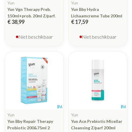
Yun
Yun
Yun Vgn Therapy Preb.
Yun Bby Hydra
150ml+prob. 20ml Z/parf.
Lichaamcreme Tube 200ml
€ 38,99
€ 17,59
Niet beschikbaar
Niet beschikbaar
Yun
Yun
Yun Bby Repair Therapy
Yun Acn Prebiotic Micellar
Probiotic 200&75ml 2
Cleansing Z/parf 200ml