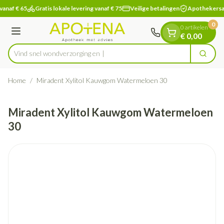
Dia 1 van 1
Ga naar de inhoud
vanaf € 65
Gratis lokale levering vanaf € 75
Veilige betalingen
Apothekersa
0
0 artikelen
Menu
€ 0,00
Vind snel wondverzor
Zoek
Product, merk, categorie...
Home
/
Miradent Xylitol Kauwgom Watermeloen 30
Miradent Xylitol Kauwgom Watermeloen
30