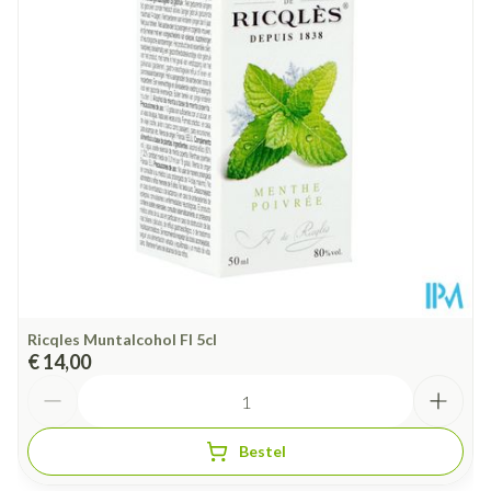
Dieetbeperkingen
Glutenvrij, Suikervrij, Vegan
Kamertemperatuur (15°C -
Behoud
25°C)
Ricqles Muntalcohol Fl 5cl
€ 14,00
Aantal
Bestel