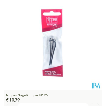
Lengte
137 mm
Diepte
7 mm
Behoud
Kamertemperatuur (15°C - 25°C)
Nippes Nagelknipper N126
€ 10,79
Aantal