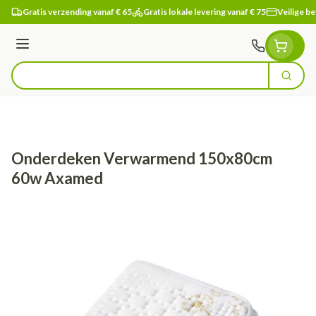
Ga naar de inhoud
Gratis verzending vanaf € 65
Gratis lokale levering vanaf € 75
Veilige be
Menu
Zoek
Product, merk, categorie...
Onderdeken Verwarmend 150x80cm
60w Axamed