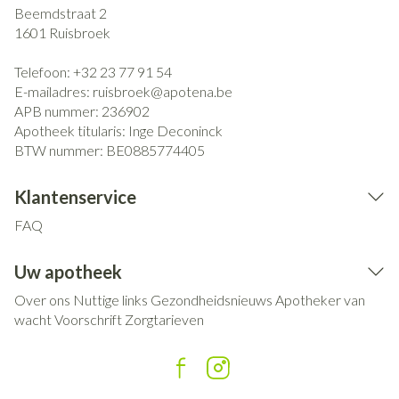
Beemdstraat 2
1601
Ruisbroek
Telefoon:
+32 23 77 91 54
E-mailadres:
ruisbroek@
apotena.be
APB nummer:
236902
Apotheek titularis:
Inge Deconinck
BTW nummer:
BE0885774405
Klantenservice
FAQ
Uw apotheek
Over ons
Nuttige links
Gezondheidsnieuws
Apotheker van
wacht
Voorschrift
Zorgtarieven